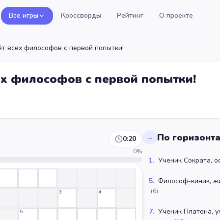
Все игры
Кроссворды
Рейтинг
О проекте
ёт всех философов с первой попытки!
ех философов с первой попытки!
По горизонт
→
0:20
0
%
1
.
Ученик Сократа, о
5
.
Философ-киник, ж
(
6
)
3
4
7
.
Ученик Платона, у
5