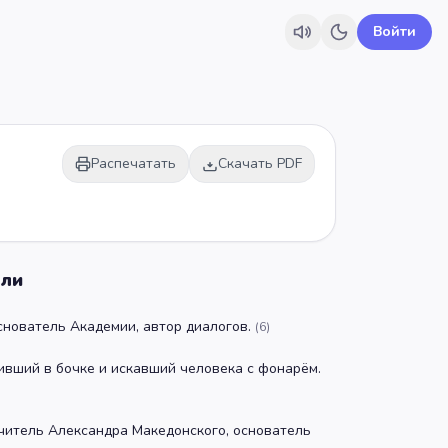
Войти
Распечатать
Скачать PDF
али
снователь Академии, автор диалогов.
(
6
)
ивший в бочке и искавший человека с фонарём.
читель Александра Македонского, основатель