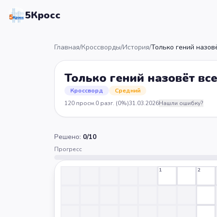
5Кросс
Главная
/
Кроссворды
/
История
/
Только гений назов
Только гений назовёт вс
Кроссворд
Средний
120
просм.
0
разг.
(0%)
31.03.2026
Нашли ошибку?
Решено:
0
/
10
Прогресс
1
2