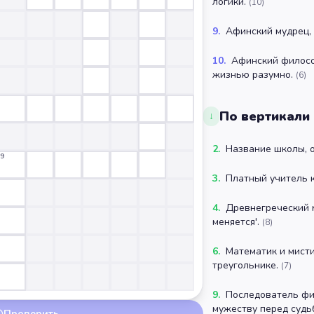
логики.
(
10
)
9
.
Афинский мудрец, 
10
.
Афинский филосо
жизнью разумно.
(
6
)
По вертикали
↓
2
.
Название школы, 
9
3
.
Платный учитель к
4
.
Древнегреческий м
меняется'.
(
8
)
6
.
Математик и мисти
треугольнике.
(
7
)
9
.
Последователь фи
мужеству перед судь
Проверить