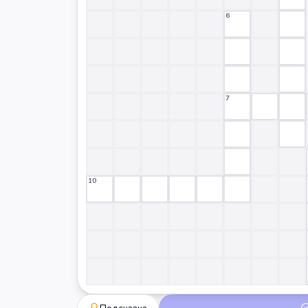
6
7
10