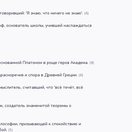
говоривший: 'Я знаю, что ничего не знаю'.
(
6
)
ф, основатель школы, учившей наслаждаться
основанной Платоном в роще героя Академа.
(
8
)
расноречия и спора в Древней Греции.
(
6
)
ыслитель, считавший, что 'всё течёт, всё
к, создатель знаменитой теоремы о
лософии, призывающей к спокойствию и
бой.
(
5
)