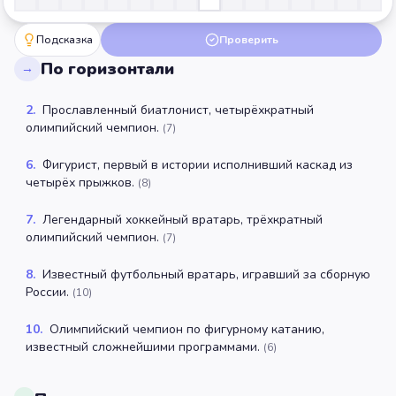
Подсказка
Проверить
По горизонтали
→
2
.
Прославленный биатлонист, четырёхкратный
олимпийский чемпион.
(
7
)
6
.
Фигурист, первый в истории исполнивший каскад из
четырёх прыжков.
(
8
)
7
.
Легендарный хоккейный вратарь, трёхкратный
олимпийский чемпион.
(
7
)
8
.
Известный футбольный вратарь, игравший за сборную
России.
(
10
)
10
.
Олимпийский чемпион по фигурному катанию,
известный сложнейшими программами.
(
6
)