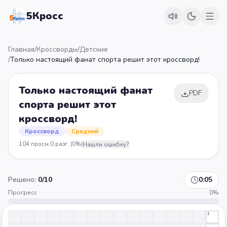
5Кросс
Главная
/
Кроссворды
/
Детские
/
Только настоящий фанат спорта решит этот кроссворд!
Только настоящий фанат
PDF
спорта решит этот
кроссворд!
Кроссворд
Средний
104
просм.
0
разг.
(0%)
Нашли ошибку?
Решено:
0
/
10
0:05
Прогресс
0
%
1