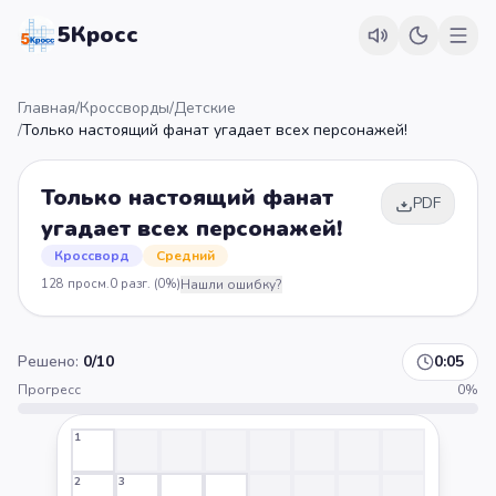
5Кросс
Главная
/
Кроссворды
/
Детские
/
Только настоящий фанат угадает всех персонажей!
Только настоящий фанат
PDF
угадает всех персонажей!
Кроссворд
Средний
128
просм.
0
разг.
(0%)
Нашли ошибку?
Решено:
0
/
10
0:05
Прогресс
0
%
1
2
3