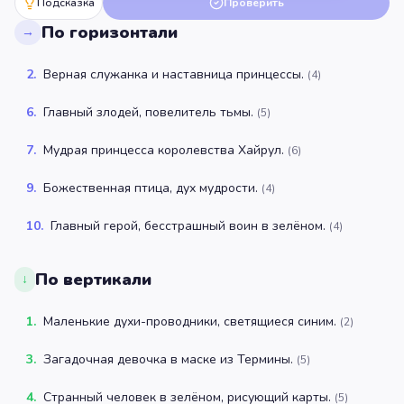
Подсказка
Проверить
По горизонтали
→
2
.
Верная служанка и наставница принцессы.
(
4
)
6
.
Главный злодей, повелитель тьмы.
(
5
)
7
.
Мудрая принцесса королевства Хайрул.
(
6
)
9
.
Божественная птица, дух мудрости.
(
4
)
10
.
Главный герой, бесстрашный воин в зелёном.
(
4
)
По вертикали
↓
1
.
Маленькие духи-проводники, светящиеся синим.
(
2
)
3
.
Загадочная девочка в маске из Термины.
(
5
)
4
.
Странный человек в зелёном, рисующий карты.
(
5
)