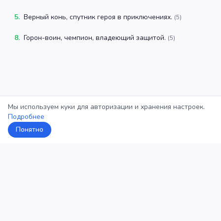
5
.
Верный конь, спутник героя в приключениях.
(
5
)
8
.
Горон-воин, чемпион, владеющий защитой.
(
5
)
Мы используем куки для авторизации и хранения настроек.
Подробнее
Понятно
5Кросс
Категории
Рейтинг
О проекте
Профиль
Конфиденциальность