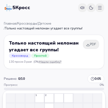
5Кросс
Главная
/
Кроссворды
/
Детские
/
Только настоящий меломан угадает все группы!
Только настоящий меломан
PDF
угадает все группы!
Кроссворд
Простой
130
просм.
0
разг.
(0%)
Нашли ошибку?
Решено:
0
/
10
0:05
Прогресс
0
%
1
2