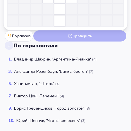
Подсказка
Проверить
По горизонтали
→
1
.
Владимир Шахрин, 'Аргентина-Ямайка'
(
4
)
3
.
Александр Розенбаум, 'Вальс-бостон'
(
7
)
5
.
Хэви-метал, 'Штиль'
(
4
)
7
.
Виктор Цой, 'Перемен!'
(
4
)
9
.
Борис Гребенщиков, 'Город золотой'
(
8
)
10
.
Юрий Шевчук, 'Что такое осень'
(
3
)