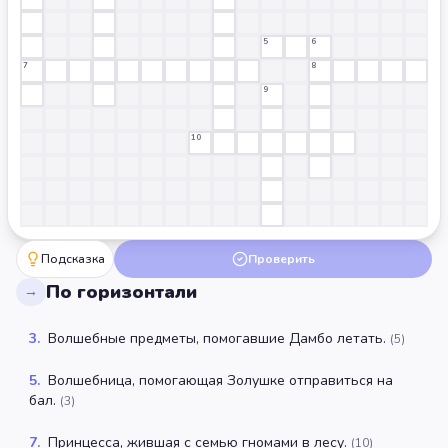
5
6
7
8
9
10
Подсказка
Проверить
По горизонтали
→
3
.
Волшебные предметы, помогавшие Дамбо летать.
(
5
)
5
.
Волшебница, помогающая Золушке отправиться на
бал.
(
3
)
7
.
Принцесса, жившая с семью гномами в лесу.
(
10
)