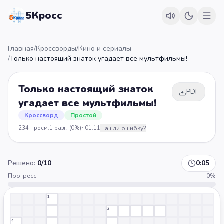
5Кросс
Главная
/
Кроссворды
/
Кино и сериалы
/
Только настоящий знаток угадает все мультфильмы!
Только настоящий знаток
PDF
угадает все мультфильмы!
Кроссворд
Простой
234
просм.
1
разг.
(0%)
~
01:11
Нашли ошибку?
Решено:
0
/
10
0:05
Прогресс
0
%
1
3
4