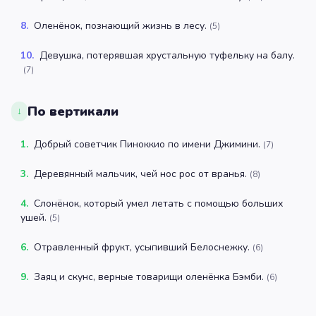
8
.
Оленёнок, познающий жизнь в лесу.
(
5
)
10
.
Девушка, потерявшая хрустальную туфельку на балу.
(
7
)
По вертикали
↓
1
.
Добрый советчик Пиноккио по имени Джимини.
(
7
)
3
.
Деревянный мальчик, чей нос рос от вранья.
(
8
)
4
.
Слонёнок, который умел летать с помощью больших
ушей.
(
5
)
6
.
Отравленный фрукт, усыпивший Белоснежку.
(
6
)
9
.
Заяц и скунс, верные товарищи оленёнка Бэмби.
(
6
)