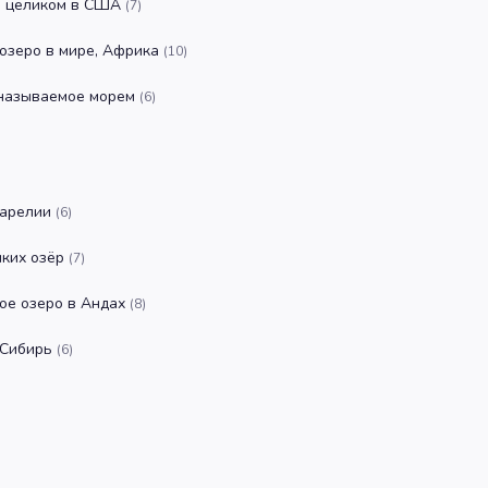
р целиком в США
(
7
)
озеро в мире, Африка
(
10
)
 называемое морем
(
6
)
Карелии
(
6
)
иких озёр
(
7
)
ое озеро в Андах
(
8
)
 Сибирь
(
6
)