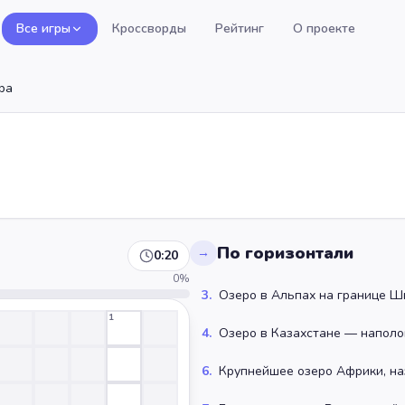
Все игры
Кроссворды
Рейтинг
О проекте
ра
По горизонтали
→
0:20
0
%
3
.
Озеро в Альпах на границе Ш
1
4
.
Озеро в Казахстане — наполо
6
.
Крупнейшее озеро Африки, на