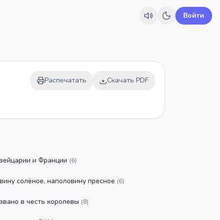
Войти
Распечатать
Скачать PDF
вейцарии и Франции
(
6
)
вину солёное, наполовину пресное
(
6
)
звано в честь королевы
(
8
)