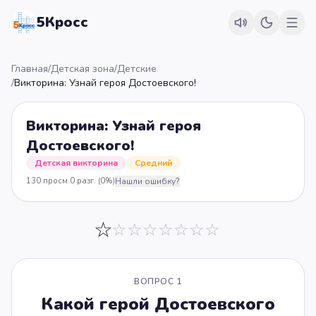
5Кросс
Главная
/
Детская зона
/
Детские
/
Викторина: Узнай героя Достоевского!
Викторина: Узнай героя
Достоевского!
Детская викторина
Средний
130
просм.
0
разг.
(0%)
Нашли ошибку?
☆
☆
☆
☆
☆
☆
☆
☆
ВОПРОС
1
Какой герой Достоевского