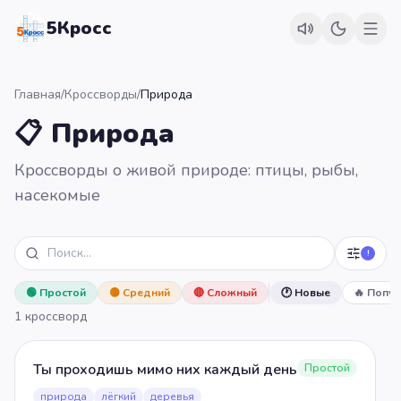
5Кросс
Главная
/
Кроссворды
/
Природа
📋 Природа
Кроссворды о живой природе: птицы, рыбы,
насекомые
!
🟢
Простой
🟡
Средний
🔴
Сложный
🕐 Новые
🔥 Попу
1
кроссворд
Ты проходишь мимо них каждый день
Простой
природа
лёгкий
деревья