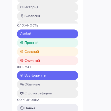
📜
История
🧬
Биология
🌿
Природа
СЛОЖНОСТЬ
📚
Любой
Литература
🔢
🟢 Простой
Математика
🎒
🟡 Средний
Школьные темы
🎬
🔴 Сложный
Кино и сериалы
ФОРМАТ
🎮
Игры
🎯 Все форматы
⚽
Спорт
🔤 Обычные
🎵
Музыка
📷 С фотографиями
🍳
Кулинария
СОРТИРОВКА
✏️
Пользовательские
🕐 Новые