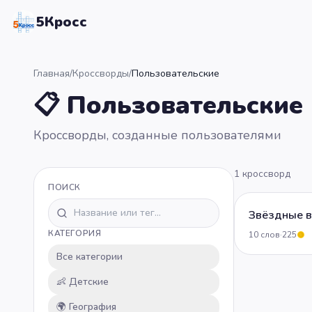
5Кросс
Главная
/
Кроссворды
/
Пользовательские
📋 Пользовательские
Кроссворды, созданные пользователями
1
кроссворд
ПОИСК
Звёздные 
КАТЕГОРИЯ
10
слов
·
225
5
Все категории
👶
Детские
🌍
География