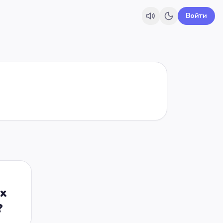
Войти
х
?