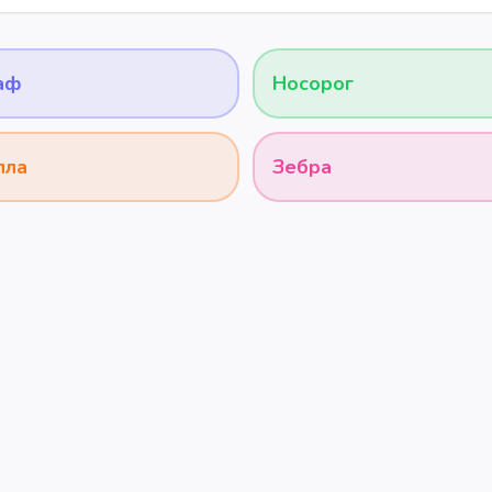
аф
Носорог
лла
Зебра