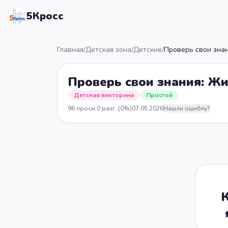
5Кросс
Главная
/
Детская зона
/
Детские
/
Проверь свои зна
Проверь свои знания: Ж
Детская викторина
Простой
96
просм.
0
разг.
(0%)
07.05.2026
Нашли ошибку?
К