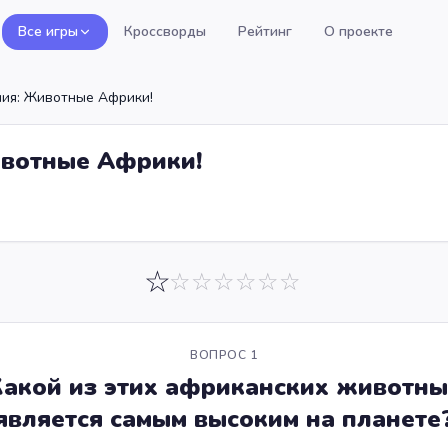
Все игры
Кроссворды
Рейтинг
О проекте
ния: Животные Африки!
ивотные Африки!
☆
☆
☆
☆
☆
☆
☆
ВОПРОС
1
акой из этих африканских животны
является самым высоким на планете