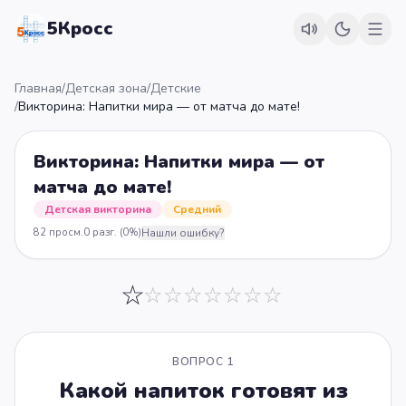
5Кросс
Главная
/
Детская зона
/
Детские
/
Викторина: Напитки мира — от матча до мате!
Викторина: Напитки мира — от
матча до мате!
Детская викторина
Средний
82
просм.
0
разг.
(0%)
Нашли ошибку?
☆
☆
☆
☆
☆
☆
☆
☆
ВОПРОС
1
Какой напиток готовят из