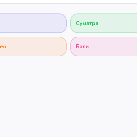
Суматра
ео
Бали