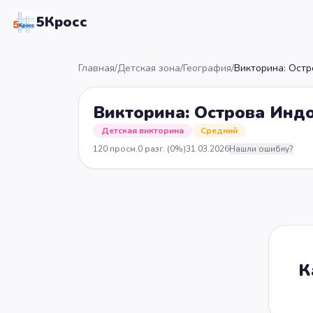
5Кросс
Главная
/
Детская зона
/
География
/
Викторина: Остр
Викторина: Острова Индо
Детская викторина
Средний
120
просм.
0
разг.
(0%)
31.03.2026
Нашли ошибку?
К