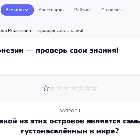
Все игры
Кроссворды
Рейтинг
О проекте
ова Индонезии — проверь свои знания!
незии — проверь свои знания!
☆
☆
☆
☆
☆
☆
☆
☆
ВОПРОС
1
акой из этих островов является сам
густонаселённым в мире?