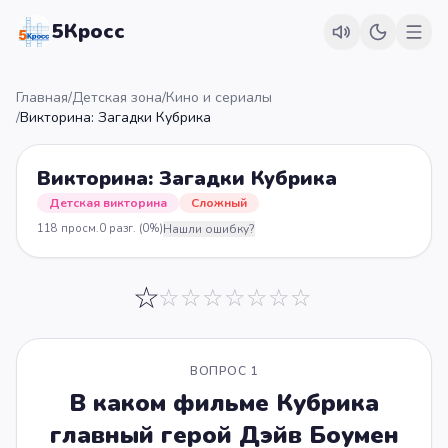
5Кросс
Главная
/
Детская зона
/
Кино и сериалы
/
Викторина: Загадки Кубрика
Викторина: Загадки Кубрика
Детская викторина
Сложный
118
просм.
0
разг.
(0%)
Нашли ошибку?
☆
☆
☆
☆
☆
☆
☆
☆
ВОПРОС
1
В каком фильме Кубрика
главный герой Дэйв Боумен