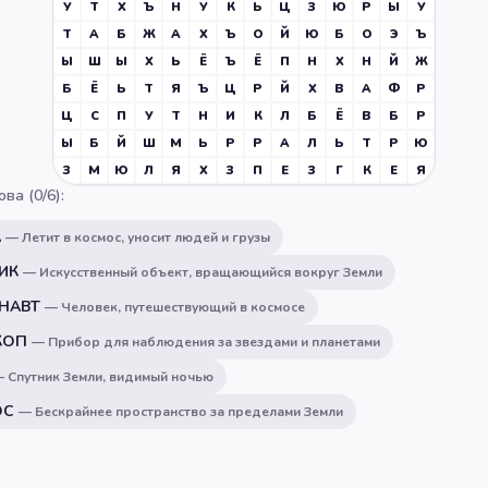
У
Т
Х
Ъ
Н
У
К
Ь
Ц
З
Ю
Р
Ы
У
Т
А
Б
Ж
А
Х
Ъ
О
Й
Ю
Б
О
Э
Ъ
Ы
Ш
Ы
Х
Ь
Ё
Ъ
Ё
П
Н
Х
Н
Й
Ж
Б
Ё
Ь
Т
Я
Ъ
Ц
Р
Й
Х
В
А
Ф
Р
Ц
С
П
У
Т
Н
И
К
Л
Б
Ё
В
Б
Р
Ы
Б
Й
Ш
М
Ь
Р
Р
А
Л
Ь
Т
Р
Ю
З
М
Ю
Л
Я
Х
З
П
Е
З
Г
К
Е
Я
ова (
0
/
6
):
А
—
Летит в космос, уносит людей и грузы
ИК
—
Искусственный объект, вращающийся вокруг Земли
НАВТ
—
Человек, путешествующий в космосе
КОП
—
Прибор для наблюдения за звездами и планетами
—
Спутник Земли, видимый ночью
ОС
—
Бескрайнее пространство за пределами Земли