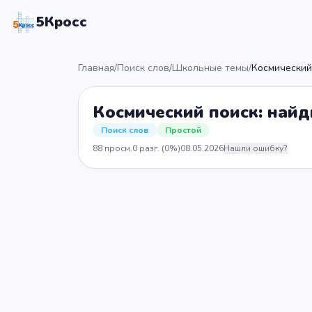
5Кросс
Главная
/
Поиск слов
/
Школьные темы
/
Космический 
Космический поиск: найди
Поиск слов
Простой
88
просм.
0
разг.
(0%)
08.05.2026
Нашли ошибку?