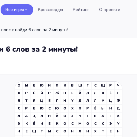
Все игры
Кроссворды
Рейтинг
О проекте
поиск: найди 6 слов за 2 минуты!
 6 слов за 2 минуты!
О
Ы
Е
Ю
И
П
К
В
Ш
Г
С
Щ
Р
Ч
Х
Р
Ё
Й
Р
Ж
П
Е
Й
Л
Л
Х
Ё
Г
Я
Т
Я
Ц
Е
Г
Н
У
Д
Л
Л
У
Ц
Ф
С
Р
Е
Ю
С
Ю
О
Х
П
Р
Ё
Ы
Н
Д
Л
А
Ц
Л
Н
Й
О
З
Ч
Т
В
А
Г
А
Э
К
Ё
И
Е
К
О
С
М
О
С
С
Э
У
Н
Е
Щ
Т
Ы
С
О
Н
Л
Н
Х
Т
Е
Н