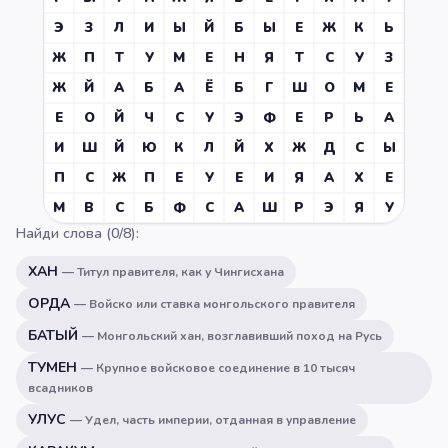
Э
З
Л
И
Ы
Й
Б
Ы
Е
Ж
К
Ь
Ж
П
Т
У
М
Е
Н
Я
Т
С
У
З
Ж
Й
А
Б
А
Ё
Б
Г
Ш
О
М
Е
Е
О
Й
Ч
С
У
Э
Ф
Е
Р
Ь
А
И
Ш
Й
Ю
К
Л
Й
Х
Ж
Д
С
Ы
П
С
Ж
П
Е
У
Е
И
Я
А
Х
Е
М
В
С
Б
Ф
С
А
Ш
Р
Э
Я
У
Найди слова (
0
/
8
):
ХАН
—
Титул правителя, как у Чингисхана
ОРДА
—
Войско или ставка монгольского правителя
БАТЫЙ
—
Монгольский хан, возглавивший поход на Русь
ТУМЕН
—
Крупное войсковое соединение в 10 тысяч
всадников
УЛУС
—
Удел, часть империи, отданная в управление