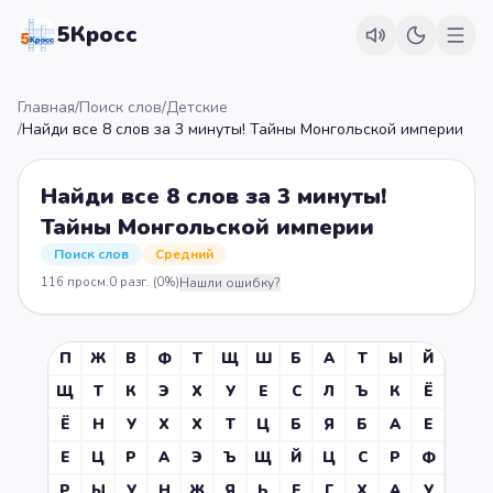
5Кросс
Главная
/
Поиск слов
/
Детские
/
Найди все 8 слов за 3 минуты! Тайны Монгольской империи
Найди все 8 слов за 3 минуты!
Тайны Монгольской империи
Поиск слов
Средний
116
просм.
0
разг.
(0%)
Нашли ошибку?
П
Ж
В
Ф
Т
Щ
Ш
Б
А
Т
Ы
Й
Щ
Т
К
Э
Х
У
Е
С
Л
Ъ
К
Ё
Ё
Н
У
Х
Х
Т
Ц
Б
Я
Б
А
Е
Е
Ц
Р
А
Э
Ъ
Щ
Й
Ц
С
Р
Ф
Р
Ы
У
Н
Ж
Я
Ь
Е
Г
Х
А
У