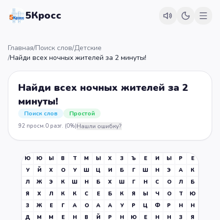
5Кросс
Главная
/
Поиск слов
/
Детские
/
Найди всех ночных жителей за 2 минуты!
Найди всех ночных жителей за 2
минуты!
Поиск слов
Простой
92
просм.
0
разг.
(0%)
Нашли ошибку?
Ю
Ю
Ы
В
Т
М
Ы
Х
З
Ъ
Е
И
Ы
Р
Е
У
Й
Х
О
У
Ш
Ц
И
Б
Г
Ш
Н
Э
А
К
Л
Ж
Э
К
Ш
Н
Б
Х
Ш
Г
Н
С
О
Л
Б
Я
Х
Л
К
К
С
Е
Б
К
Я
Ы
Ч
О
Т
Ю
З
Ж
Е
Г
А
О
А
А
У
Р
Ц
Ф
Р
Н
Н
Д
М
М
Е
Н
В
Й
Р
Н
Ю
Е
Н
Н
З
Я