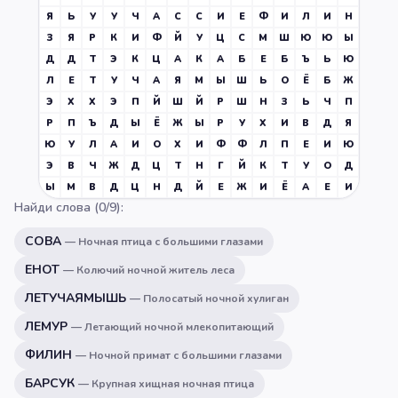
Я
Ь
У
У
Ч
А
С
С
И
Е
Ф
И
Л
И
Н
З
Я
Р
К
И
Ф
Й
У
Ц
С
М
Ш
Ю
Ю
Ы
Д
Д
Т
Э
К
Ц
А
К
А
Б
Е
Б
Ъ
Ь
Ю
Л
Е
Т
У
Ч
А
Я
М
Ы
Ш
Ь
О
Ё
Б
Ж
Э
Х
Х
Э
П
Й
Ш
Й
Р
Ш
Н
З
Ь
Ч
П
Р
П
Ъ
Д
Ы
Ё
Ж
Ы
Р
У
Х
И
В
Д
Я
Ю
У
Л
А
И
О
Х
И
Ф
Ф
Л
П
Е
И
Ю
Э
В
Ч
Ж
Д
Ц
Т
Н
Г
Й
К
Т
У
О
Д
Ы
М
В
Д
Ц
Н
Д
Й
Е
Ж
И
Ё
А
Е
И
Найди слова (
0
/
9
):
СОВА
—
Ночная птица с большими глазами
ЕНОТ
—
Колючий ночной житель леса
ЛЕТУЧАЯМЫШЬ
—
Полосатый ночной хулиган
ЛЕМУР
—
Летающий ночной млекопитающий
ФИЛИН
—
Ночной примат с большими глазами
БАРСУК
—
Крупная хищная ночная птица