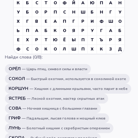
К
Б
С
Т
О
Ф
Й
А
Ю
П
А
Н
У
Б
О
Р
П
С
Н
Ш
Б
Н
Г
У
Х
Г
В
Е
А
П
Г
Р
И
Ф
Ш
О
Ь
П
А
Б
К
О
Я
Р
У
Г
А
Б
Е
Х
Р
Т
Ю
Ё
Ы
П
Т
Ъ
Р
Я
Ф
С
О
К
О
Л
Ш
П
Х
К
З
Д
Найди слова (
0
/
8
):
ОРЁЛ
—
Царь птиц, символ силы и власти
СОКОЛ
—
Быстрый охотник, используется в соколиной охоте
КОРШУН
—
Хищник с длинными крыльями, часто парит в небе
ЯСТРЕБ
—
Лесной охотник, мастер скрытных атак
СОВА
—
Ночная хищница с большими глазами
ГРИФ
—
Падальщик, лысая голова и мощный клюв
ЛУНЬ
—
Болотный хищник с серебристым оперением
СКОПА