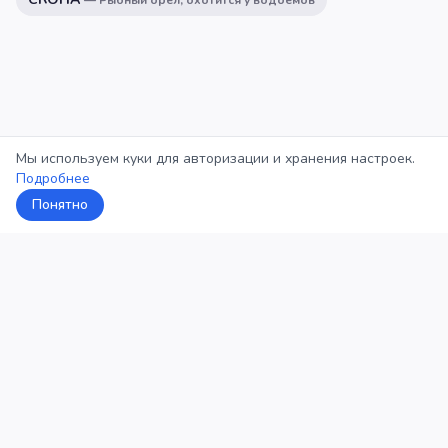
—
Рыбный орёл, охотится у водоёмов
Мы используем куки для авторизации и хранения настроек.
Подробнее
Понятно
5Кросс
Категории
Рейтинг
О проекте
Профиль
Конфиденциальность
©
2026
5Кросс