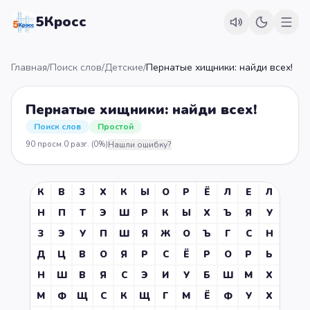
5Кросс
Главная
/
Поиск слов
/
Детские
/
Пернатые хищники: найди всех!
Пернатые хищники: найди всех!
Поиск слов
Простой
90
просм.
0
разг.
(0%)
Нашли ошибку?
К
В
З
Х
К
Ы
О
Р
Ё
Л
Е
Л
Н
П
Т
Э
Ш
Р
К
Ы
Х
Ъ
Я
У
З
Э
У
П
Ш
Я
Ж
О
Ъ
Г
С
Н
Д
Ц
В
О
Я
Р
С
Ё
Р
О
Р
Ь
Н
Ш
В
Я
С
Э
И
У
Б
Ш
М
Х
М
Ф
Щ
С
К
Щ
Г
М
Ё
Ф
У
Х