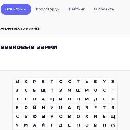
Все игры
Кроссворды
Рейтинг
О проекте
Средневековые замки
невековые замки
Ы
К
Р
Е
П
О
С
Т
Ь
В
У
Э
З
С
Ь
Щ
Т
З
М
Ш
М
О
С
Т
З
С
О
А
Щ
И
Л
П
М
Д
С
О
Б
О
Й
Н
И
Ц
А
Д
В
Е
Т
В
С
Б
Ф
Ы
Р
О
В
О
Х
И
Е
Щ
Ч
М
А
Й
Г
Д
Ё
Н
О
Ы
Н
Ж