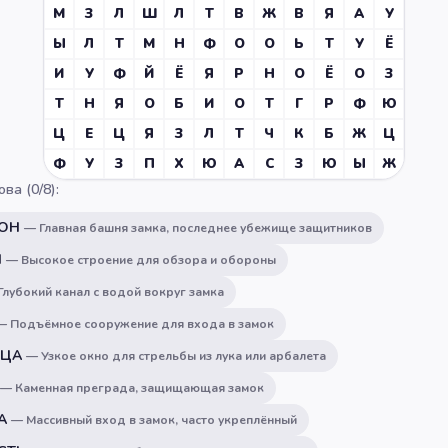
М
З
Л
Ш
Л
Т
В
Ж
В
Я
А
У
Ы
Л
Т
М
Н
Ф
О
О
Ь
Т
У
Ё
И
У
Ф
Й
Ё
Я
Р
Н
О
Ё
О
З
Т
Н
Я
О
Б
И
О
Т
Г
Р
Ф
Ю
Ц
Е
Ц
Я
З
Л
Т
Ч
К
Б
Ж
Ц
Ф
У
З
П
Х
Ю
А
С
З
Ю
Ы
Ж
ова (
0
/
8
):
ОН
—
Главная башня замка, последнее убежище защитников
Я
—
Высокое строение для обзора и обороны
Глубокий канал с водой вокруг замка
—
Подъёмное сооружение для входа в замок
ИЦА
—
Узкое окно для стрельбы из лука или арбалета
—
Каменная преграда, защищающая замок
А
—
Массивный вход в замок, часто укреплённый