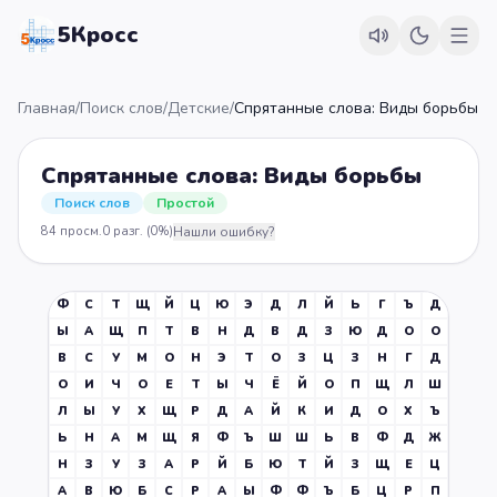
5Кросс
Главная
/
Поиск слов
/
Детские
/
Спрятанные слова: Виды борьбы
Спрятанные слова: Виды борьбы
Поиск слов
Простой
84
просм.
0
разг.
(0%)
Нашли ошибку?
Ф
С
Т
Щ
Й
Ц
Ю
Э
Д
Л
Й
Ь
Г
Ъ
Д
Ы
А
Щ
П
Т
В
Н
Д
В
Д
З
Ю
Д
О
О
В
С
У
М
О
Н
Э
Т
О
З
Ц
З
Н
Г
Д
О
И
Ч
О
Е
Т
Ы
Ч
Ё
Й
О
П
Щ
Л
Ш
Л
Ы
У
Х
Щ
Р
Д
А
Й
К
И
Д
О
Х
Ъ
Ь
Н
А
М
Щ
Я
Ф
Ъ
Ш
Ш
Ь
В
Ф
Д
Ж
Н
З
У
З
А
Р
Й
Б
Ю
Т
Й
З
Щ
Е
Ц
А
В
Ю
Б
С
Р
А
Ы
Ф
Ф
Ъ
Б
Ц
Р
П