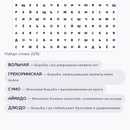
Я
Щ
Э
Х
Ц
Ч
В
О
И
Ч
Ю
Я
И
Ч
Щ
Р
Э
Й
Х
Щ
Ъ
Г
Ж
Б
Э
М
Э
С
Н
Х
С
И
Л
Ш
П
Я
П
М
С
Ш
Ч
К
И
Ж
У
Г
Ё
Е
Ъ
Ъ
О
Е
С
Й
Ш
К
Я
О
И
О
А
Х
Я
Г
Р
Е
К
О
Р
И
М
С
К
А
Я
Д
О
Ч
С
Б
А
Я
У
В
Г
Ш
З
Ь
З
И
С
Р
Ж
Ё
Ъ
О
Й
Ы
Н
Й
А
Д
Ъ
Ё
Н
Найди слова (
0
/
5
):
ВОЛЬНАЯ
—
Борьба, где разрешены захваты ног
ГРЕКОРИМСКАЯ
—
Борьба, запрещающая захваты ниже
пояса
СУМО
—
Японская борьба с выталкиванием из круга
АЙКИДО
—
Японское боевое искусство, основанное на уходах
ДЗЮДО
—
Борьба, где побеждают бросками и удержаниями