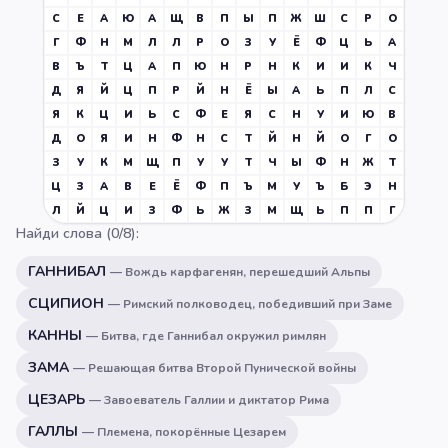
С
Е
А
Ю
А
Щ
В
П
Ы
П
Ж
Ш
С
Р
О
Г
Ф
Н
М
Л
Л
Р
О
З
У
Ё
Ф
Ц
Ь
А
В
Ъ
Т
Ц
А
П
Ю
Н
Р
Н
К
И
И
К
Ч
Д
Я
Й
Ц
П
Р
Й
Н
Ё
Ы
А
Ь
П
Л
С
Я
К
Ц
И
Ь
С
Ф
Е
Я
С
Н
У
И
Ю
В
Д
О
Я
И
Н
Ф
Н
С
Т
Й
Н
Й
О
Г
О
З
У
К
М
Щ
П
У
У
Т
Ч
Ы
Ф
Н
Ж
Т
Ц
З
А
В
Е
Ё
Ф
П
Ъ
М
У
Ъ
Б
Э
Н
Л
Й
Ц
И
З
Ф
Ь
Ж
З
М
Щ
Ь
П
П
Г
Найди слова (
0
/
8
):
ГАННИБАЛ
—
Вождь карфагенян, перешедший Альпы
СЦИПИОН
—
Римский полководец, победивший при Заме
КАННЫ
—
Битва, где Ганнибал окружил римлян
ЗАМА
—
Решающая битва Второй Пунической войны
ЦЕЗАРЬ
—
Завоеватель Галлии и диктатор Рима
ГАЛЛЫ
—
Племена, покорённые Цезарем