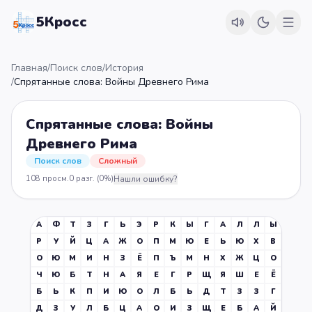
5Кросс
Главная
/
Поиск слов
/
История
/
Спрятанные слова: Войны Древнего Рима
Спрятанные слова: Войны
Древнего Рима
Поиск слов
Сложный
108
просм.
0
разг.
(0%)
Нашли ошибку?
А
Ф
Т
З
Г
Ь
Э
Р
К
Ы
Г
А
Л
Л
Ы
Р
У
Й
Ц
А
Ж
О
П
М
Ю
Е
Ь
Ю
Х
В
О
Ю
М
И
Н
З
Ё
П
Ъ
М
Н
Х
Ж
Ц
О
Ч
Ю
Б
Т
Н
А
Я
Е
Г
Р
Щ
Я
Ш
Е
Ё
Б
Ь
К
П
И
Ю
О
Л
Б
Ь
Д
Т
З
З
Г
Д
З
У
Л
Б
Ц
А
О
И
З
Щ
Е
Б
А
Й