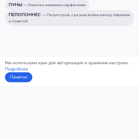
ПУНЫ
—
Римское название карфагенян
ПЕЛОПОННЕС
—
Полуостров, где шла война между Афинами
и Спартой
Мы используем куки для авторизации и хранения настроек.
Подробнее
Понятно
5Кросс
Категории
Рейтинг
О проекте
Профиль
Конфиденциальность