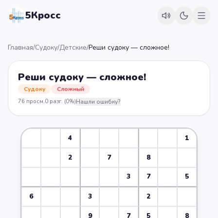
5Кросс
Главная
/
Судоку
/
Детские
/
Реши судоку — сложное!
Реши судоку — сложное!
Судоку
Сложный
76
просм.
0
разг.
(0%)
Нашли ошибку?
4
1
2
7
8
3
7
5
6
3
2
9
7
5
8