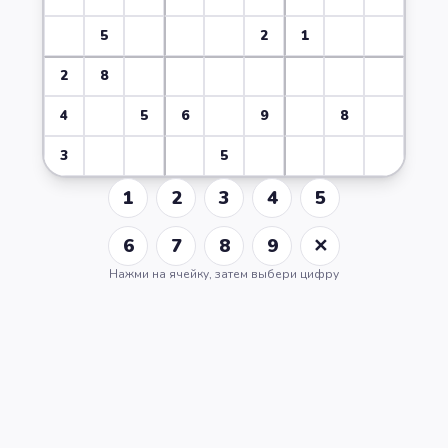
5
2
1
2
8
4
5
6
9
8
3
5
1
2
3
4
5
6
7
8
9
✕
Нажми на ячейку, затем выбери цифру