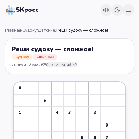
5Кросс
Главная
/
Судоку
/
Детские
/
Реши судоку — сложное!
Реши судоку — сложное!
Судоку
Сложный
58
просм.
0
разг.
(0%)
Нашли ошибку?
8
5
1
4
3
2
9
5
6
7