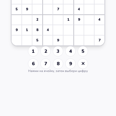
5
9
7
4
2
1
9
4
9
1
8
4
5
9
7
1
2
3
4
5
6
7
8
9
✕
Нажми на ячейку, затем выбери цифру