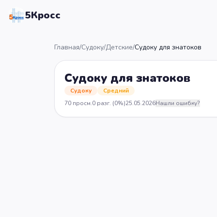
5Кросс
Главная
/
Судоку
/
Детские
/
Судоку для знатоков
Судоку для знатоков
Судоку
Средний
70
просм.
0
разг.
(0%)
25.05.2026
Нашли ошибку?