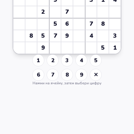
2
7
5
6
7
8
8
5
7
9
4
3
9
5
1
1
2
3
4
5
6
7
8
9
✕
Нажми на ячейку, затем выбери цифру