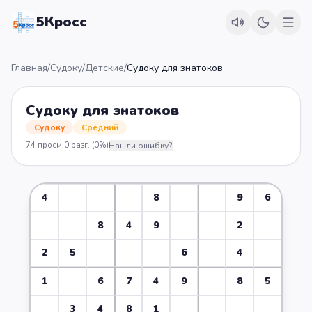
5Кросс
Главная
/
Судоку
/
Детские
/
Судоку для знатоков
Судоку для знатоков
Судоку
Средний
74
просм.
0
разг.
(0%)
Нашли ошибку?
4
8
9
6
8
4
9
2
2
5
6
4
1
6
7
4
9
8
5
3
4
8
1