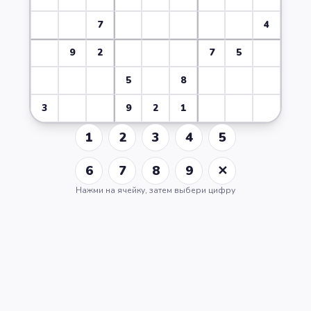
7
4
9
2
7
5
5
8
3
9
2
1
1
2
3
4
5
6
7
8
9
✕
Нажми на ячейку, затем выбери цифру