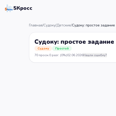
5Кросс
Главная
/
Судоку
/
Детские
/
Судоку: простое задание
Судоку: простое задание
Судоку
Простой
70
просм.
0
разг.
(0%)
02.06.2026
Нашли ошибку?