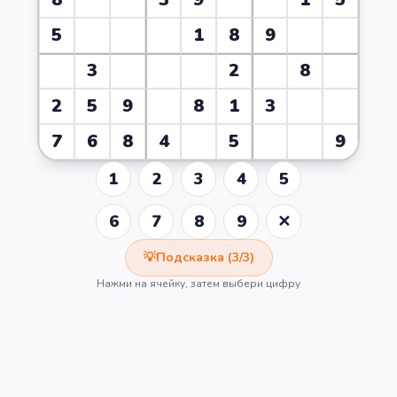
5
1
8
9
3
2
8
2
5
9
8
1
3
7
6
8
4
5
9
1
2
3
4
5
6
7
8
9
✕
💡
Подсказка (
3
/
3
)
Нажми на ячейку, затем выбери цифру