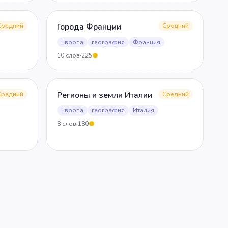
Города Франции
Средний
Средний
Европа
география
Франция
10
слов
·
225
5
Регионы и земли Италии
Средний
Средний
Европа
география
Италия
8
слов
·
180
5