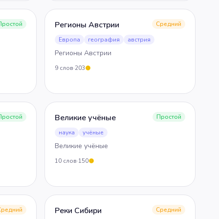
Регионы Австрии
Простой
Средний
Европа
география
австрия
Регионы Австрии
9
слов
·
203
5
Великие учёные
Простой
Простой
наука
учёные
Великие учёные
10
слов
·
150
5
Реки Сибири
Средний
Средний