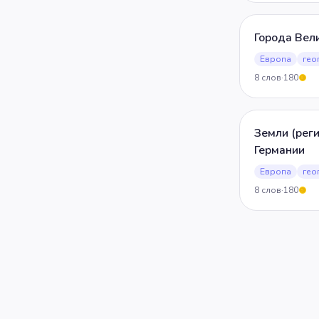
Города Вел
Европа
гео
8
слов
·
180
5
Земли (рег
Германии
Европа
гео
8
слов
·
180
5