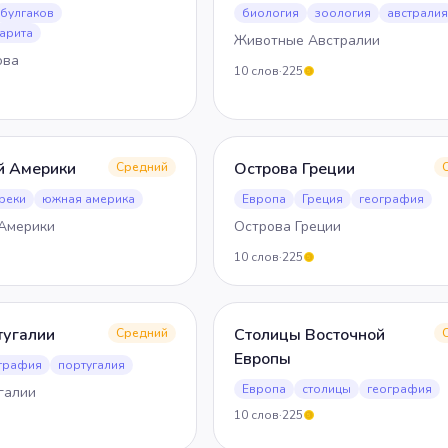
булгаков
биология
зоология
австрали
гарита
Животные Австралии
ова
10
слов
·
225
5
й Америки
Острова Греции
Средний
реки
южная америка
Европа
Греция
география
Америки
Острова Греции
10
слов
·
225
5
тугалии
Столицы Восточной
Средний
Европы
графия
португалия
Европа
столицы
география
галии
10
слов
·
225
5