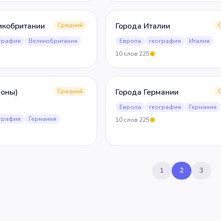
икобритании
Города Италии
Средний
графия
Великобритания
Европа
география
Италия
10
слов
·
225
5
ионы)
Города Германии
Средний
Европа
география
Германия
графия
Германия
10
слов
·
225
5
1
2
3