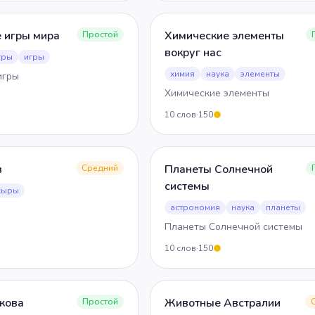
 игры мира
Химические элементы
Простой
вокруг нас
гры
игры
химия
наука
элементы
игры
Химические элементы
10
слов
·
150
5
в
Планеты Солнечной
Средний
системы
сыры
астрономия
наука
планеты
Планеты Солнечной системы
10
слов
·
150
5
акова
Животные Австралии
Простой