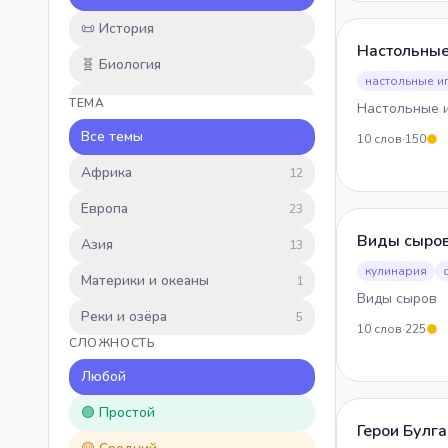
📜
История
Настольные
🧬
Биология
настольные и
🌿
Природа
ТЕМА
Настольные 
📚
Все темы
Литература
10
слов
·
150
5
🔢
Африка
Математика
12
🎒
Европа
Школьные темы
23
Виды сыро
🎬
Азия
Кино и сериалы
13
кулинария
🎮
Материки и океаны
Игры
1
Виды сыров
⚽
Реки и озёра
Спорт
5
10
слов
·
225
5
СЛОЖНОСТЬ
🎵
Музыка
Любой
🍳
Кулинария
🟢 Простой
✏️
Пользовательские
Герои Булг