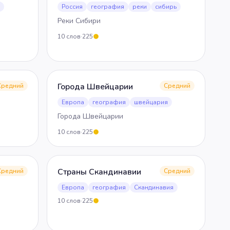
я
Россия
география
реки
сибирь
Реки Сибири
10
слов
·
225
5
Города Швейцарии
Средний
Средний
Европа
география
швейцария
Города Швейцарии
10
слов
·
225
5
Страны Скандинавии
Средний
Средний
Европа
география
Скандинавия
10
слов
·
225
5