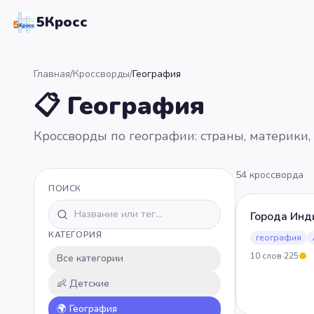
5Кросс
Главная
/
Кроссворды
/
География
📋 География
Кроссворды по географии: страны, материки,
54
кроссворда
ПОИСК
Города Инд
КАТЕГОРИЯ
география
10
слов
·
225
Все категории
5
👶
Детские
🌍
География