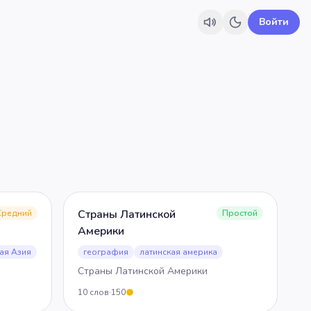
Войти
Страны Латинской
Средний
Простой
Америки
ая Азия
география
латинская америка
Страны Латинской Америки
10
слов
·
150
5