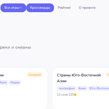
Все игры
Кроссворды
Рейтинг
О проекте
 реки и океаны
ии
Страны Юго-Восточной
Средний
Азии
Азия
Индия
география
Азия
Юго-Восточн
10
слов
·
225
5