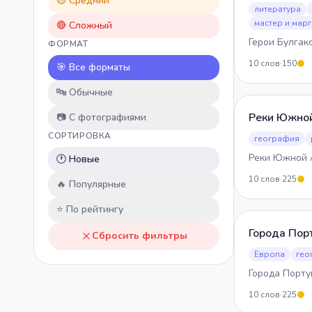
🟡 Средний
💡
Общие знания
литература
мастер и мар
🔴 Сложный
Герои Булгак
ФОРМАТ
10
слов
·
150
🎯 Все форматы
5
🔤 Обычные
Реки Южно
📷 С фотографиями
СОРТИРОВКА
география
Реки Южной 
🕐 Новые
10
слов
·
225
5
🔥 Популярные
⭐ По рейтингу
Города Пор
Сбросить фильтры
Европа
гео
Города Порту
10
слов
·
225
5