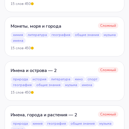
15
слов
·
450
5
Монеты, моря и города
Сложный
химия
литература
география
общие знания
музыка
имена
15
слов
·
450
5
Имена и острова — 2
Сложный
природа
история
литература
кино
спорт
география
общие знания
музыка
имена
15
слов
·
450
5
Имена, города и растения — 2
Сложный
природа
химия
география
общие знания
музыка