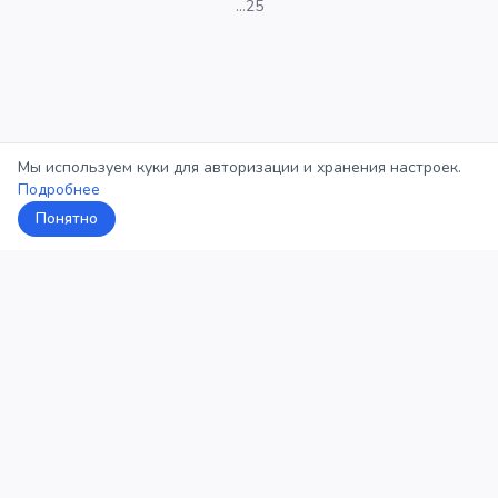
…
25
Мы используем куки для авторизации и хранения настроек.
Подробнее
Понятно
5Кросс
Категории
Рейтинг
О проекте
Профиль
Конфиденциальность
©
2026
5Кросс