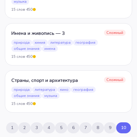
музыка
15
слов
·
450
5
Имена и живопись — 3
Сложный
природа
химия
литература
география
общие знания
имена
15
слов
·
450
5
Страны, спорт и архитектура
Сложный
природа
литература
кино
география
общие знания
музыка
15
слов
·
450
5
1
2
3
4
5
6
7
8
9
10