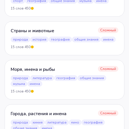
спорт
география
общие знания
музыка
имена
15
слов
·
450
5
Страны и животные
Сложный
природа
история
география
общие знания
имена
15
слов
·
450
5
Моря, имена и рыбы
Сложный
природа
литература
география
общие знания
музыка
имена
15
слов
·
450
5
Города, растения и имена
Сложный
природа
химия
литература
кино
география
общие знания
имена