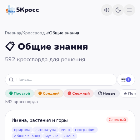
5Кросс
Главная
/
Кроссворды
/
Общие знания
📋 Общие знания
592 кроссворда для решения
!
🟢
Простой
🟡
Средний
🔴
Сложный
🕐 Новые
🔥 Попу
592
кроссворда
Имена, растения и горы
Сложный
природа
литература
кино
география
общие знания
музыка
имена