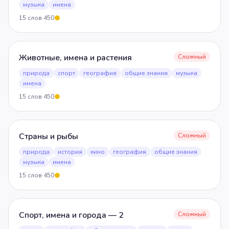
музыка
имена
15
слов
·
450
5
Животные, имена и растения
Сложный
природа
спорт
география
общие знания
музыка
имена
15
слов
·
450
5
Страны и рыбы
Сложный
природа
история
кино
география
общие знания
музыка
имена
15
слов
·
450
5
Спорт, имена и города — 2
Сложный