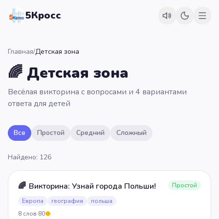
5Кросс
Главная
/
Детская зона
🌈
Детская зона
Весёлая викторина с вопросами и 4 вариантами
ответа для детей
Все
Простой
Средний
Сложный
Найдено:
126
🌈
Викторина: Узнай города Польши!
Простой
Европа
география
польша
8
слов
·
80
5