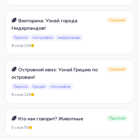
🌈
Викторина: Узнай города
Средний
Нидерландов!
Европа
география
нидерланды
8
слов
·
120
5
🌈
Островной квиз: Узнай Грецию по
Средний
островам!
Европа
Греция
география
8
слов
·
120
5
🌈
Кто как говорит? Животные
Простой
5
слов
·
50
5