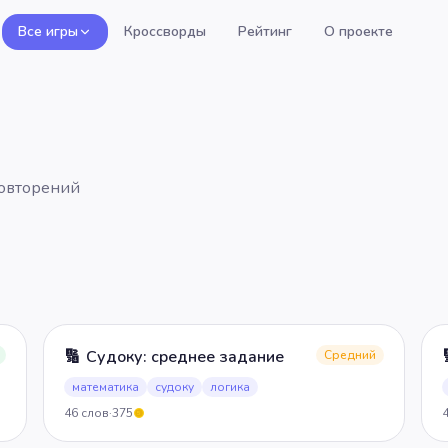
Все игры
Кроссворды
Рейтинг
О проекте
повторений
🔢
Судоку: среднее задание
Средний
математика
судоку
логика
46
слов
·
375
5