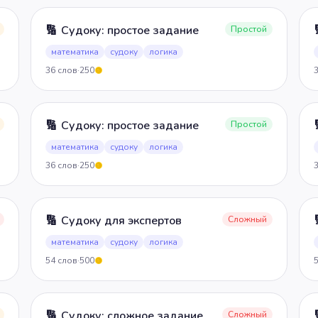
🔢
Судоку: простое задание
Простой
математика
судоку
логика
36
слов
·
250
5
🔢
Судоку: простое задание
Простой
математика
судоку
логика
36
слов
·
250
5
🔢
Судоку для экспертов
Сложный
математика
судоку
логика
54
слов
·
500
5
🔢
Судоку: сложное задание
Сложный