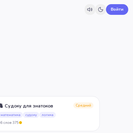
Войти
🔢
Судоку для знатоков
Средний
математика
судоку
логика
46
слов
·
375
5