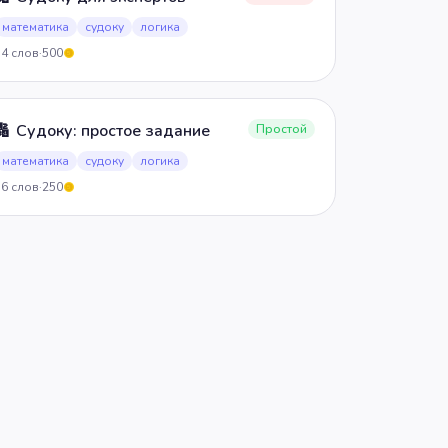
математика
судоку
логика
54
слов
·
500
5
🔢
Судоку: простое задание
Простой
математика
судоку
логика
36
слов
·
250
5