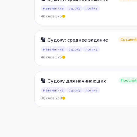
математика
судоку
логика
46
слов
·
375
5
🔢
Судоку: среднее задание
Средний
математика
судоку
логика
46
слов
·
375
5
🔢
Судоку для начинающих
Простой
математика
судоку
логика
36
слов
·
250
5