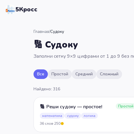
5Кросс
Главная
/
Судоку
🔢
Судоку
Заполни сетку 9×9 цифрами от 1 до 9 без 
Все
Простой
Средний
Сложный
Найдено:
316
🔢
Реши судоку — простое!
Простой
математика
судоку
логика
36
слов
·
250
5