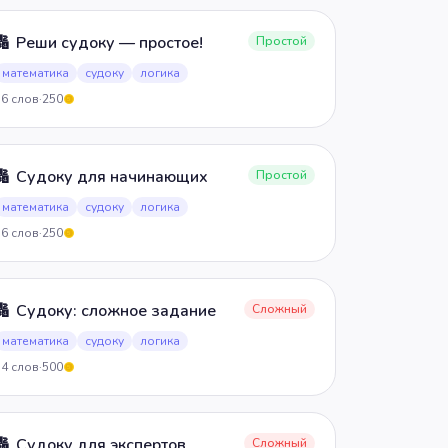
🔢
Реши судоку — простое!
Простой
математика
судоку
логика
36
слов
·
250
5
🔢
Судоку для начинающих
Простой
математика
судоку
логика
36
слов
·
250
5
🔢
Судоку: сложное задание
Сложный
математика
судоку
логика
54
слов
·
500
5
🔢
Судоку для экспертов
Сложный