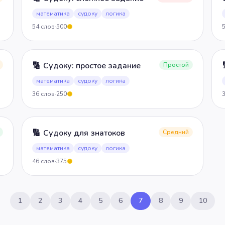
математика
судоку
логика
54
слов
·
500
5
🔢
Судоку: простое задание
Простой
математика
судоку
логика
36
слов
·
250
5
🔢
Судоку для знатоков
Средний
математика
судоку
логика
46
слов
·
375
5
1
2
3
4
5
6
7
8
9
10