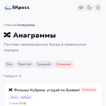
5Кросс
Главная
/
Анаграммы
🔀
Анаграммы
Расставь перемешанные буквы в правильном
порядке
Все
Простой
Средний
Сложный
Найдено:
6
🔀
Фильмы Кубрика: угадай по буквам!
Сложный
кино
кубрик
7
слов
·
350
5