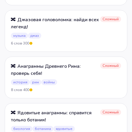
🔀
Джазовая головоломка: найди всех
Сложный
легенд!
музыка
джаз
6
слов
·
300
5
🔀
Анаграммы Древнего Рима:
Сложный
проверь себя!
история
рим
войны
8
слов
·
400
5
🔀
Ядовитые анаграммы: справится
Сложный
только ботаник!
биология
ботаника
ядовитые