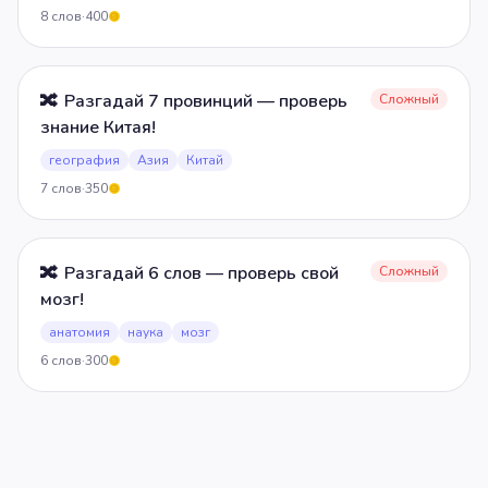
8
слов
·
400
5
🔀
Разгадай 7 провинций — проверь
Сложный
знание Китая!
география
Азия
Китай
7
слов
·
350
5
🔀
Разгадай 6 слов — проверь свой
Сложный
мозг!
анатомия
наука
мозг
6
слов
·
300
5