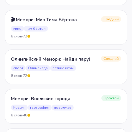
🎬 Мемори: Мир Тима Бёртона
Средний
кино
тим бёртон
8
слов
·
72
5
Олимпийский Мемори: Найди пару!
Средний
спорт
Олимпиада
летние игры
8
слов
·
72
5
Мемори: Волжские города
Простой
Россия
география
поволжье
8
слов
·
48
5