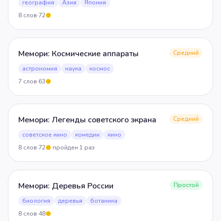
география
Азия
Япония
8
слов
·
72
5
Мемори: Космические аппараты
Средний
астрономия
наука
космос
7
слов
·
63
5
Мемори: Легенды советского экрана
Средний
советское кино
комедии
кино
8
слов
·
72
·
пройден
1
раз
5
Мемори: Деревья России
Простой
биология
деревья
ботаника
8
слов
·
48
5