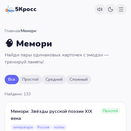
5Кросс
Главная
/
Мемори
🧠
Мемори
Найди пары одинаковых карточек с эмодзи —
тренируй память!
Все
Простой
Средний
Сложный
Найдено:
133
Мемори: Звёзды русской поэзии XIX
Простой
века
литература
Россия
поэты