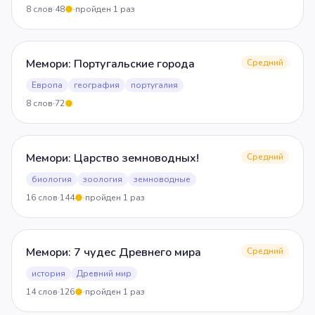
8
слов
·
48
·
пройден
1
раз
5
Мемори: Португальские города
Средний
Европа
география
португалия
8
слов
·
72
5
Мемори: Царство земноводных!
Средний
биология
зоология
земноводные
16
слов
·
144
·
пройден
1
раз
5
Мемори: 7 чудес Древнего мира
Средний
история
Древний мир
14
слов
·
126
·
пройден
1
раз
5