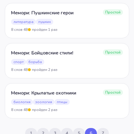
Мемори: Пушкинские герои
Простой
литература
пушкин
8
слов
·
48
·
пройден
1
раз
5
Мемори: Бойцовские стили!
Простой
спорт
борьба
8
слов
·
48
·
пройден
2
раз
5
Мемори: Крылатые охотники
Простой
биология
зоология
птицы
8
слов
·
48
·
пройден
2
раз
5
1
2
3
4
5
6
7