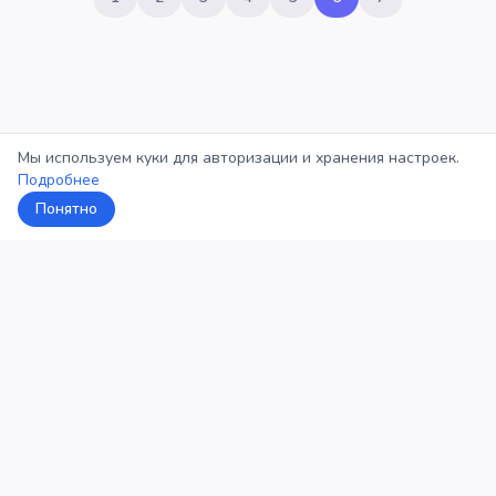
Мы используем куки для авторизации и хранения настроек.
Подробнее
Понятно
5Кросс
Категории
Рейтинг
О проекте
Профиль
Конфиденциальность
©
2026
5Кросс