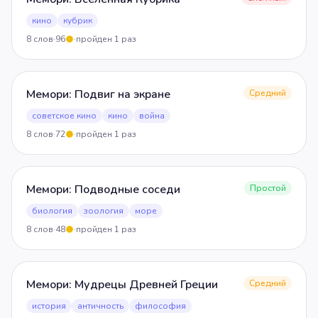
кино
кубрик
8
слов
·
96
·
пройден
1
раз
5
Мемори: Подвиг на экране
Средний
советское кино
кино
война
8
слов
·
72
·
пройден
1
раз
5
Мемори: Подводные соседи
Простой
биология
зоология
море
8
слов
·
48
·
пройден
1
раз
5
Мемори: Мудрецы Древней Греции
Средний
история
античность
философия