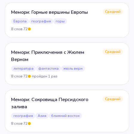
Мемори: Горные вершины Европы
Средний
Европа
география
горы
8
слов
·
72
5
Мемори: Приключения с Жюлем
Средний
Верном
литература
фантастика
жюль верн
8
слов
·
72
·
пройден
1
раз
5
Мемори: Сокровища Персидского
Средний
залива
география
Азия
ближний восток
8
слов
·
72
5