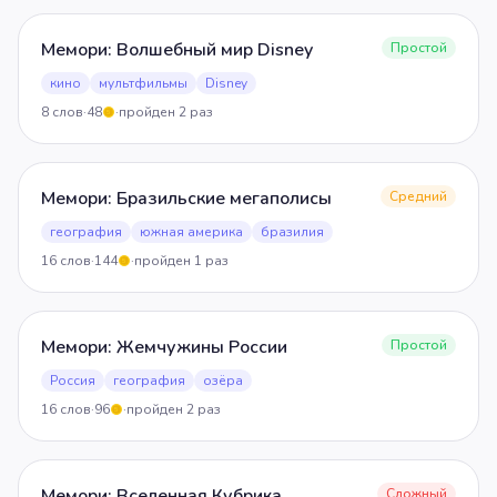
Мемори: Волшебный мир Disney
Простой
кино
мультфильмы
Disney
8
слов
·
48
·
пройден
2
раз
5
Мемори: Бразильские мегаполисы
Средний
география
южная америка
бразилия
16
слов
·
144
·
пройден
1
раз
5
Мемори: Жемчужины России
Простой
Россия
география
озёра
16
слов
·
96
·
пройден
2
раз
5
Мемори: Вселенная Кубрика
Сложный