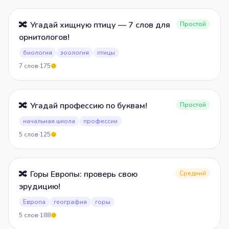
🔀
Угадай хищную птицу — 7 слов для
Простой
орнитологов!
биология
зоология
птицы
7
слов
·
175
5
🔀
Угадай профессию по буквам!
Простой
начальная школа
профессии
5
слов
·
125
5
🔀
Горы Европы: проверь свою
Средний
эрудицию!
Европа
география
горы
5
слов
·
188
5