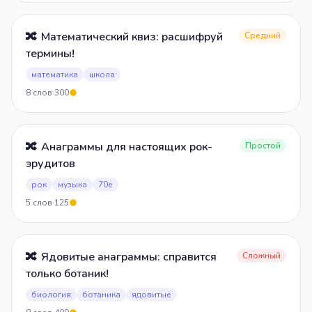
🔀
Математический квиз: расшифруй
Средний
термины!
математика
школа
8
слов
·
300
5
🔀
Анаграммы для настоящих рок-
Простой
эрудитов
рок
музыка
70е
5
слов
·
125
5
🔀
Ядовитые анаграммы: справится
Сложный
только ботаник!
биология
ботаника
ядовитые