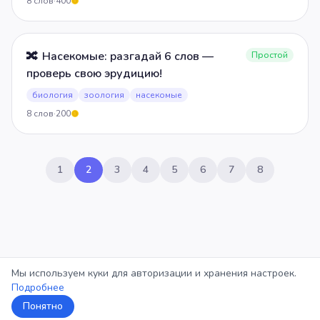
8
слов
·
400
5
🔀
Насекомые: разгадай 6 слов —
Простой
проверь свою эрудицию!
биология
зоология
насекомые
8
слов
·
200
5
1
2
3
4
5
6
7
8
Мы используем куки для авторизации и хранения настроек.
Подробнее
Понятно