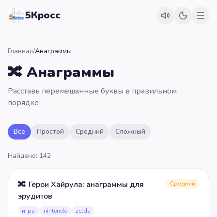
5Кросс
Главная
/
Анаграммы
🔀
Анаграммы
Расставь перемешанные буквы в правильном
порядке
Все
Простой
Средний
Сложный
Найдено:
142
🔀
Герои Хайрула: анаграммы для
Средний
эрудитов
игры
nintendo
zelda