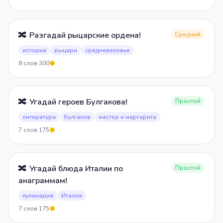
🔀
Разгадай рыцарские ордена!
Средний
история
рыцари
средневековье
8
слов
·
300
5
🔀
Угадай героев Булгакова!
Простой
литература
булгаков
мастер и маргарита
7
слов
·
175
5
🔀
Угадай блюда Италии по
Простой
анаграммам!
кулинария
Италия
7
слов
·
175
5