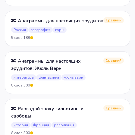
🔀
Анаграммы для настоящих эрудитов
Средний
Россия
география
горы
5
слов
·
188
5
🔀
Анаграммы для настоящих
Средний
эрудитов: Жюль Верн
литература
фантастика
жюль верн
8
слов
·
300
5
🔀
Разгадай эпоху гильотины и
Средний
свободы!
история
Франция
революция
8
слов
·
300
5