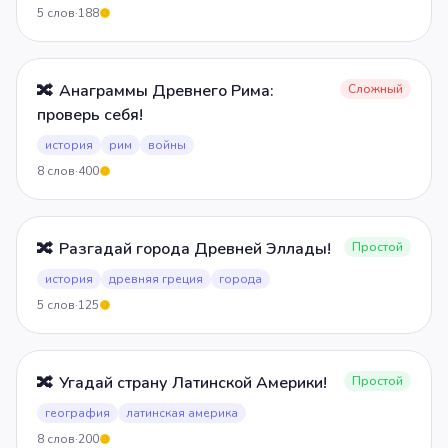
5
слов
·
188
5
🔀
Анаграммы Древнего Рима:
Сложный
проверь себя!
история
рим
войны
8
слов
·
400
5
🔀
Разгадай города Древней Эллады!
Простой
история
древняя греция
города
5
слов
·
125
5
🔀
Угадай страну Латинской Америки!
Простой
география
латинская америка
8
слов
·
200
5