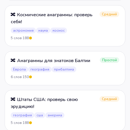
🔀
Космические анаграммы: проверь
Средний
себя!
астрономия
наука
космос
5
слов
·
188
5
🔀
Анаграммы для знатоков Балтии
Простой
Европа
география
прибалтика
6
слов
·
150
5
🔀
Штаты США: проверь свою
Средний
эрудицию!
география
сша
америка
5
слов
·
188
5