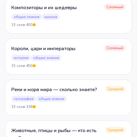
Композиторы и их шедевры
Сложный
общие знания
музыка
15
слов
·
450
5
Короли, цари и императоры
Сложный
история
общие знания
15
слов
·
450
5
Реки и моря мира — сколько знаете?
Средний
география
общие знания
15
слов
·
338
5
Животные, птицы и рыбы — кто есть
Средний