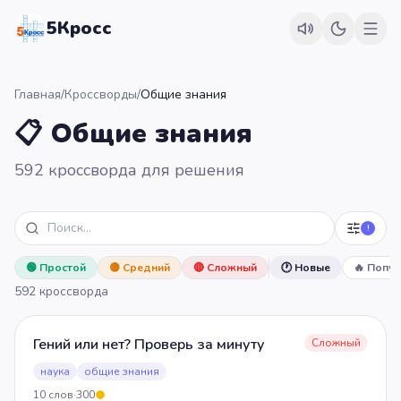
5Кросс
Главная
/
Кроссворды
/
Общие знания
📋 Общие знания
592 кроссворда для решения
!
🟢
Простой
🟡
Средний
🔴
Сложный
🕐 Новые
🔥 Попу
592
кроссворда
Гений или нет? Проверь за минуту
Сложный
наука
общие знания
10
слов
·
300
5