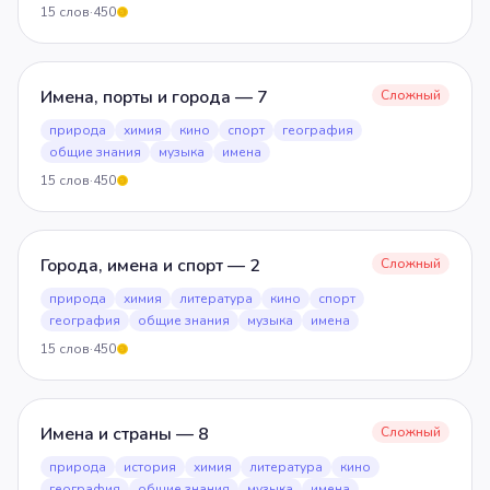
15
слов
·
450
5
Имена, порты и города — 7
Сложный
природа
химия
кино
спорт
география
общие знания
музыка
имена
15
слов
·
450
5
Города, имена и спорт — 2
Сложный
природа
химия
литература
кино
спорт
география
общие знания
музыка
имена
15
слов
·
450
5
Имена и страны — 8
Сложный
природа
история
химия
литература
кино
география
общие знания
музыка
имена