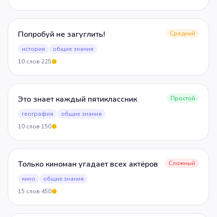
Попробуй не загуглить!
Средний
история
общие знания
10
слов
·
225
5
Это знает каждый пятиклассник
Простой
география
общие знания
10
слов
·
150
5
Только киноман угадает всех актёров
Сложный
кино
общие знания
15
слов
·
450
5