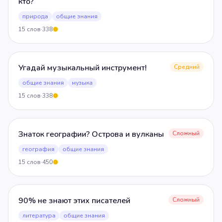
кто?
природа
общие знания
15
слов
·
338
5
Угадай музыкальный инструмент!
Средний
общие знания
музыка
15
слов
·
338
5
Знаток географии? Острова и вулканы
Сложный
география
общие знания
15
слов
·
450
5
90% не знают этих писателей
Сложный
литература
общие знания