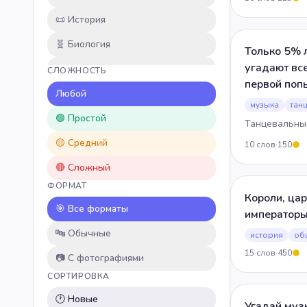
📜
История
🧬
Биология
Только 5% 
угадают все
🌿
Природа
СЛОЖНОСТЬ
первой поп
📚
Любой
Литература
музыка
тан
🔢
🟢 Простой
Математика
Танцевальны
🎒
🟡 Средний
Школьные темы
10
слов
·
150
5
🎬
🔴 Сложный
Кино и сериалы
ФОРМАТ
🎮
Игры
Короли, цар
🎯 Все форматы
император
⚽
Спорт
🔤 Обычные
история
об
🎵
Музыка
15
слов
·
450
5
📷 С фотографиями
🍳
Кулинария
СОРТИРОВКА
✏️
Пользовательские
🕐 Новые
Угадай му