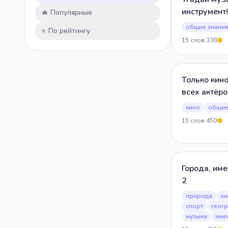
💡
Общие знания
инструмент!
🔥 Популярные
общие знани
⭐ По рейтингу
15
слов
·
338
5
Только кин
всех актёро
кино
общие
15
слов
·
450
5
Города, име
2
природа
хи
спорт
геог
музыка
име