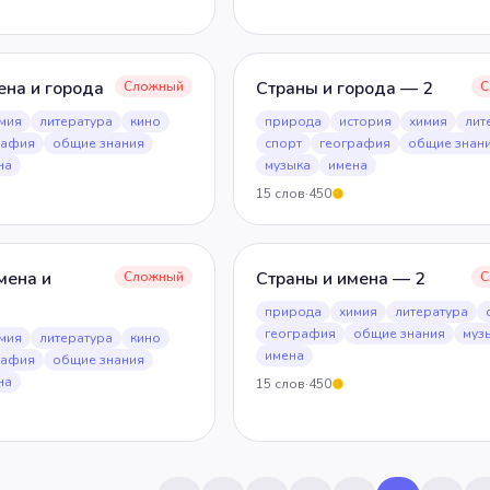
ена и города
Страны и города — 2
Сложный
С
мия
литература
кино
природа
история
химия
лит
рафия
общие знания
спорт
география
общие знан
на
музыка
имена
15
слов
·
450
5
мена и
Страны и имена — 2
Сложный
С
природа
химия
литература
география
общие знания
муз
мия
литература
кино
имена
рафия
общие знания
на
15
слов
·
450
5