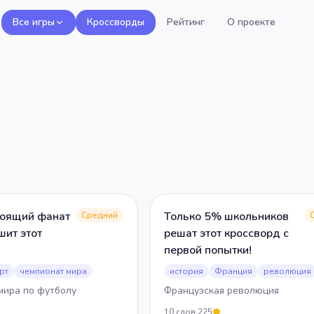
Все игры
Кроссворды
Рейтинг
О проекте
в
тоящий фанат
Только 5% школьников
Средний
шит этот
решат этот кроссворд с
первой попытки!
рт
чемпионат мира
история
Франция
революция
мира по футболу
Французская революция
10
слов
·
225
5