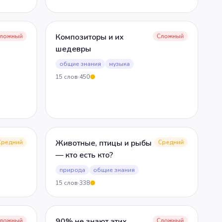
Композиторы и их
ложный
Сложный
шедевры
общие знания
музыка
15
слов
·
450
5
Животные, птицы и рыбы
Средний
Средний
— кто есть кто?
природа
общие знания
15
слов
·
338
5
90% не знают этих
ложный
Сложный