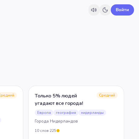
Войти
Только 5% людей
Средний
Средний
угадают все города!
Европа
география
нидерланды
Города Нидерландов
10
слов
·
225
5