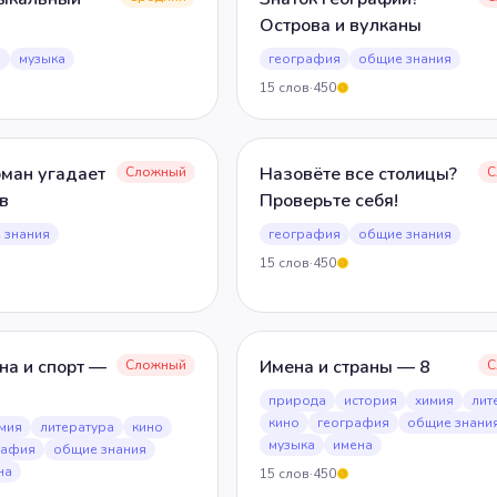
Острова и вулканы
я
музыка
география
общие знания
15
слов
·
450
5
оман угадает
Назовёте все столицы?
Сложный
С
в
Проверьте себя!
 знания
география
общие знания
15
слов
·
450
5
на и спорт —
Имена и страны — 8
Сложный
С
природа
история
химия
лит
кино
география
общие знани
мия
литература
кино
музыка
имена
рафия
общие знания
на
15
слов
·
450
5