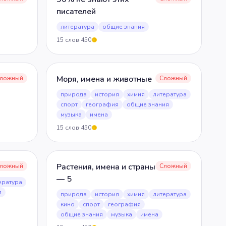
писателей
литература
общие знания
15
слов
·
450
5
Моря, имена и животные
ложный
Сложный
природа
история
химия
литература
спорт
география
общие знания
музыка
имена
15
слов
·
450
5
Растения, имена и страны
ложный
Сложный
— 5
ература
я
природа
история
химия
литература
кино
спорт
география
общие знания
музыка
имена