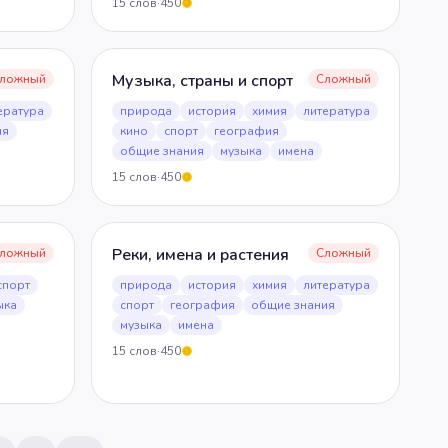
15
слов
·
450
5
Музыка, страны и спорт
ложный
Сложный
ература
природа
история
химия
литература
ия
кино
спорт
география
общие знания
музыка
имена
15
слов
·
450
5
Реки, имена и растения
ложный
Сложный
спорт
природа
история
химия
литература
ыка
спорт
география
общие знания
музыка
имена
15
слов
·
450
5