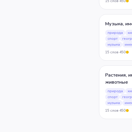
15
слов
·
450
5
Музыка, им
природа
хи
спорт
геог
музыка
име
15
слов
·
450
5
Растения, и
животные
природа
хи
спорт
геог
музыка
име
15
слов
·
450
5