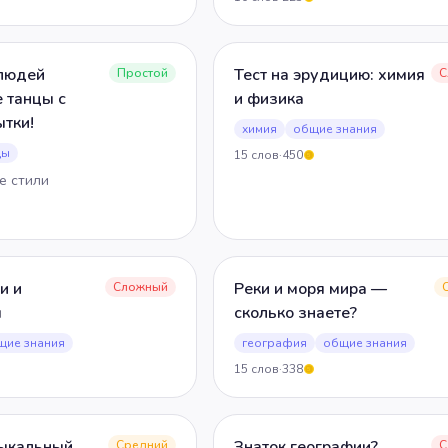
людей
Тест на эрудицию: химия
Простой
С
 танцы с
и физика
ытки!
химия
общие знания
цы
15
слов
·
450
5
е стили
и и
Реки и моря мира —
Сложный
ы
сколько знаете?
щие знания
география
общие знания
15
слов
·
338
5
зыкальный
Знаток географии?
Средний
С