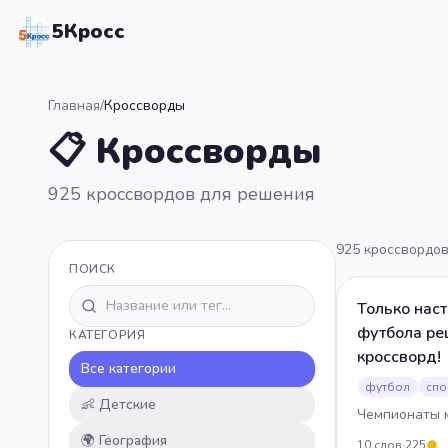
5Кросс
Главная
/
Кроссворды
📋 Кроссворды
925 кроссвордов для решения
925
кроссвордо
ПОИСК
Только нас
футбола ре
КАТЕГОРИЯ
кроссворд!
Все категории
футбол
спо
👶
Детские
Чемпионаты 
🌍
География
10
слов
·
225
5