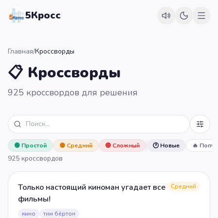
5Кросс
Главная
/
Кроссворды
📋 Кроссворды
925 кроссвордов для решения
🟢
Простой
🟡
Средний
🔴
Сложный
🕐 Новые
🔥 Попу
925
кроссвордов
Только настоящий киноман угадает все
Средний
фильмы!
кино
тим бёртон