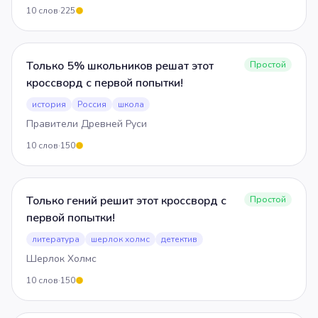
10
слов
·
225
5
Только 5% школьников решат этот
Простой
кроссворд с первой попытки!
история
Россия
школа
Правители Древней Руси
10
слов
·
150
5
Только гений решит этот кроссворд с
Простой
первой попытки!
литература
шерлок холмс
детектив
Шерлок Холмс
10
слов
·
150
5