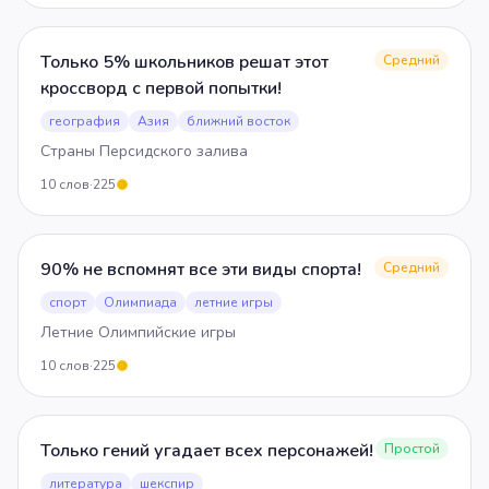
Только 5% школьников решат этот
Средний
кроссворд с первой попытки!
география
Азия
ближний восток
Страны Персидского залива
10
слов
·
225
5
90% не вспомнят все эти виды спорта!
Средний
спорт
Олимпиада
летние игры
Летние Олимпийские игры
10
слов
·
225
5
Только гений угадает всех персонажей!
Простой
литература
шекспир