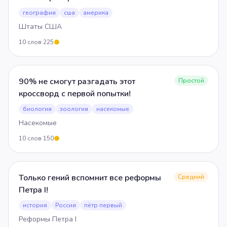
география
сша
америка
Штаты США
10
слов
·
225
5
90% не смогут разгадать этот
Простой
кроссворд с первой попытки!
биология
зоология
насекомые
Насекомые
10
слов
·
150
5
Только гений вспомнит все реформы
Средний
Петра I!
история
Россия
пётр первый
Реформы Петра I