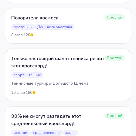
Покорители космоса
Простой
праздники
День космонавтики
8
слов
·
120
5
Только настоящий фанат тенниса решит
Простой
этот кроссворд!
спорт
теннис
Теннисные турниры Большого Шлема
10
слов
·
150
5
90% не смогут разгадать этот
Простой
средневековый кроссворд!
история
средневековье
замки