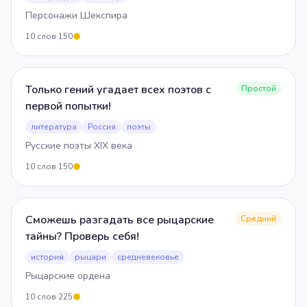
Персонажи Шекспира
10
слов
·
150
5
Только гений угадает всех поэтов с
Простой
первой попытки!
литература
Россия
поэты
Русские поэты XIX века
10
слов
·
150
5
Сможешь разгадать все рыцарские
Средний
тайны? Проверь себя!
история
рыцари
средневековье
Рыцарские ордена
10
слов
·
225
5