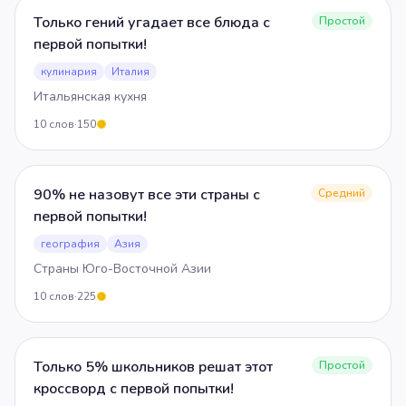
Только гений угадает все блюда с
Простой
первой попытки!
кулинария
Италия
Итальянская кухня
10
слов
·
150
5
90% не назовут все эти страны с
Средний
первой попытки!
география
Азия
Страны Юго-Восточной Азии
10
слов
·
225
5
Только 5% школьников решат этот
Простой
кроссворд с первой попытки!