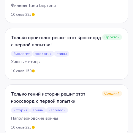
Фильмы Тима Бёртона
10
слов
·
225
5
Только орнитолог решит этот кроссворд
Простой
с первой попытки!
биология
зоология
птицы
Хищные птицы
10
слов
·
150
5
Только гений истории решит этот
Средний
кроссворд с первой попытки!
история
войны
наполеон
Наполеоновские войны
10
слов
·
225
5