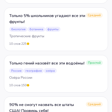
Только 5% школьников угадают все эти
Средний
фрукты!
биология
ботаника
фрукты
Тропические фрукты
10
слов
·
225
5
Только гений назовёт все эти водоёмы!
Простой
Россия
география
озёра
Озёра России
10
слов
·
150
5
90% не смогут назвать все штаты
Средний
США! Проверь себя!