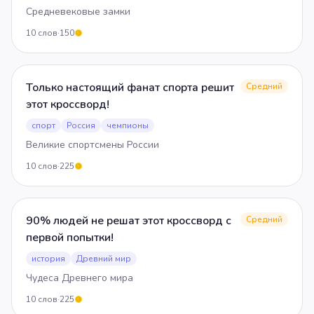
Средневековые замки
10
слов
·
150
5
Только настоящий фанат спорта решит
Средний
этот кроссворд!
спорт
Россия
чемпионы
Великие спортсмены России
10
слов
·
225
5
90% людей не решат этот кроссворд с
Средний
первой попытки!
история
Древний мир
Чудеса Древнего мира
10
слов
·
225
5