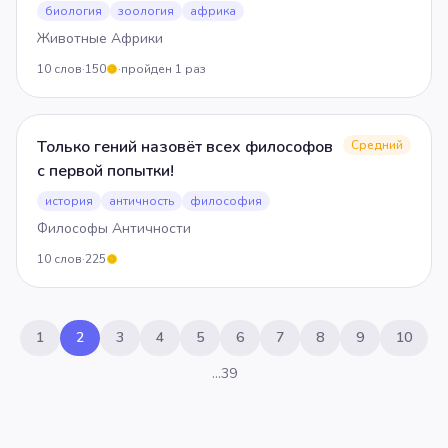
биология
зоология
африка
Животные Африки
10
слов
·
150
·
пройден
1
раз
5
Только гений назовёт всех философов
Средний
с первой попытки!
история
античность
философия
Философы Античности
10
слов
·
225
5
1
2
3
4
5
6
7
8
9
10
…
39